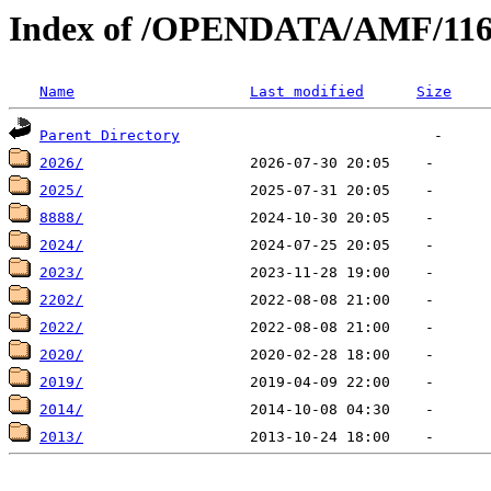
Index of /OPENDATA/AMF/11
Name
Last modified
Size
Parent Directory
2026/
2025/
8888/
2024/
2023/
2202/
2022/
2020/
2019/
2014/
2013/