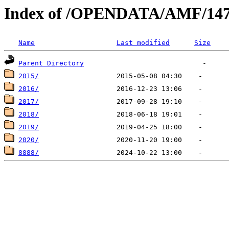
Index of /OPENDATA/AMF/14
Name
Last modified
Size
Parent Directory
2015/
2016/
2017/
2018/
2019/
2020/
8888/