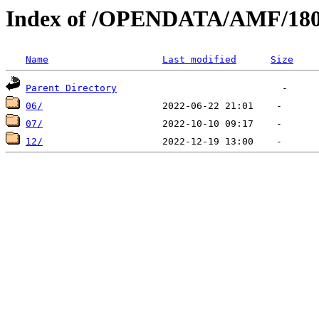
Index of /OPENDATA/AMF/180
Name
Last modified
Size
Parent Directory
06/
07/
12/