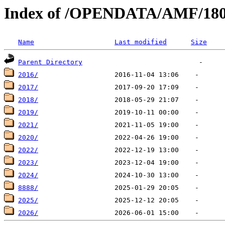
Index of /OPENDATA/AMF/18
Name
Last modified
Size
Parent Directory
2016/
2017/
2018/
2019/
2021/
2020/
2022/
2023/
2024/
8888/
2025/
2026/