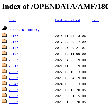
Index of /OPENDATA/AMF/18
Name
Last modified
Size
Parent Directory
2016/
2017/
2018/
2019/
2020/
2021/
2022/
2023/
2024/
2025/
2026/
8888/