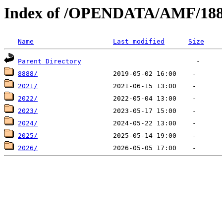
Index of /OPENDATA/AMF/18
Name
Last modified
Size
Parent Directory
8888/
2021/
2022/
2023/
2024/
2025/
2026/