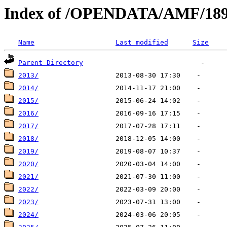
Index of /OPENDATA/AMF/18
Name
Last modified
Size
Parent Directory
2013/
2014/
2015/
2016/
2017/
2018/
2019/
2020/
2021/
2022/
2023/
2024/