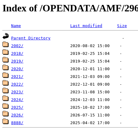
Index of /OPENDATA/AMF/29
Name
Last modified
Size
Parent Directory
2002/
2018/
2019/
2020/
2021/
2022/
2023/
2024/
2025/
2026/
8888/