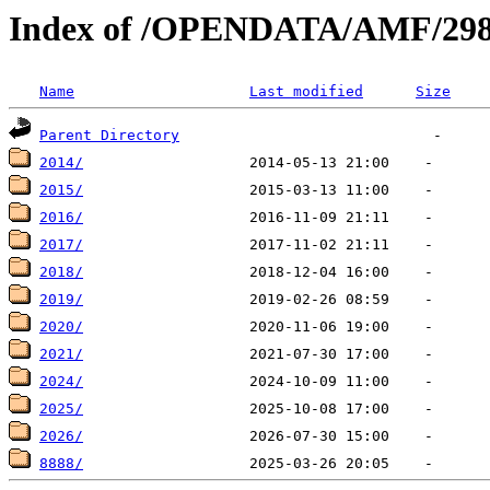
Index of /OPENDATA/AMF/29
Name
Last modified
Size
Parent Directory
2014/
2015/
2016/
2017/
2018/
2019/
2020/
2021/
2024/
2025/
2026/
8888/