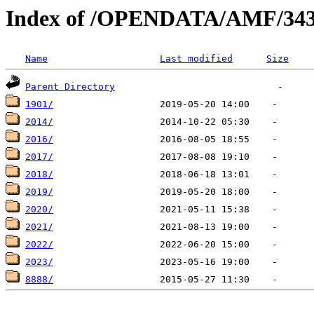
Index of /OPENDATA/AMF/34
Name
Last modified
Size
Parent Directory
1901/
2014/
2016/
2017/
2018/
2019/
2020/
2021/
2022/
2023/
8888/