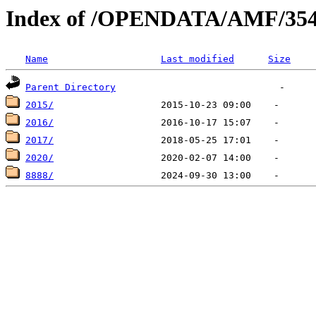
Index of /OPENDATA/AMF/35
Name
Last modified
Size
Parent Directory
2015/
2016/
2017/
2020/
8888/