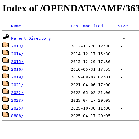
Index of /OPENDATA/AMF/36
Name
Last modified
Size
Parent Directory
2013/
2014/
2015/
2016/
2019/
2021/
2022/
2023/
2025/
8888/