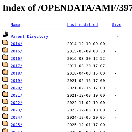
Index of /OPENDATA/AMF/39
Name
Last modified
Size
Parent Directory
2014/
2015/
2016/
2017/
2018/
2019/
2020/
2021/
2022/
2023/
2024/
2025/