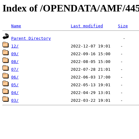
Index of /OPENDATA/AMF/445
Name
Last modified
Size
Parent Directory
12/
09/
08/
07/
06/
05/
04/
03/