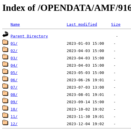
Index of /OPENDATA/AMF/916
Name
Last modified
Size
Parent Directory
01/
02/
03/
04/
05/
06/
07/
08/
09/
10/
11/
12/