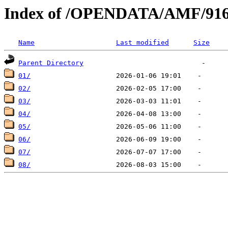
Index of /OPENDATA/AMF/916
Name
Last modified
Size
Parent Directory
01/
02/
03/
04/
05/
06/
07/
08/