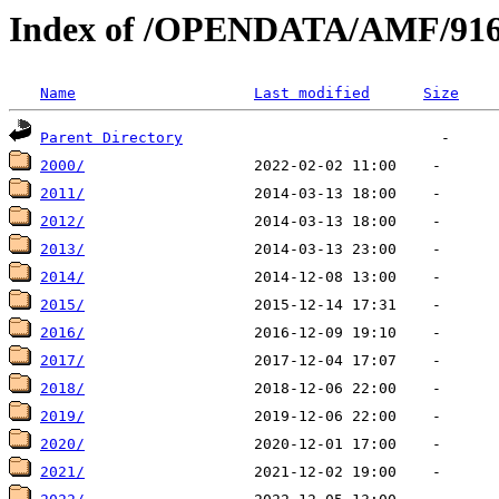
Index of /OPENDATA/AMF/91
Name
Last modified
Size
Parent Directory
2000/
2011/
2012/
2013/
2014/
2015/
2016/
2017/
2018/
2019/
2020/
2021/