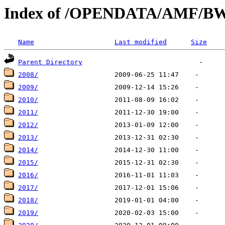
Index of /OPENDATA/AMF/B
Name
Last modified
Size
Parent Directory
2008/
2009/
2010/
2011/
2012/
2013/
2014/
2015/
2016/
2017/
2018/
2019/