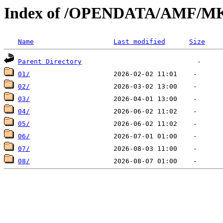
Index of /OPENDATA/AMF/M
Name
Last modified
Size
Parent Directory
01/
02/
03/
04/
05/
06/
07/
08/