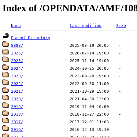
Index of /OPENDATA/AMF/10
Name
Last modified
Size
Parent Directory
8888/
2026/
2025/
2024/
2023/
2022/
2021/
2020/
2019/
2018/
2017/
2016/