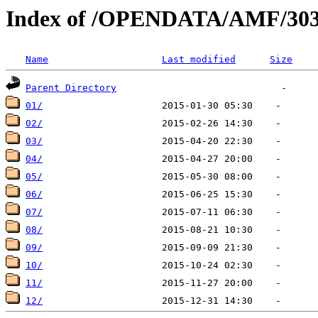
Index of /OPENDATA/AMF/303
Name
Last modified
Size
Parent Directory
01/
02/
03/
04/
05/
06/
07/
08/
09/
10/
11/
12/