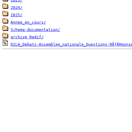
2023/
2024/
2025/
Annee_en_cours/
Schema-documentation/
archive Redif/
DILA_Debats-Assemblee_nationale_Questions-RÃƒÂ©pons