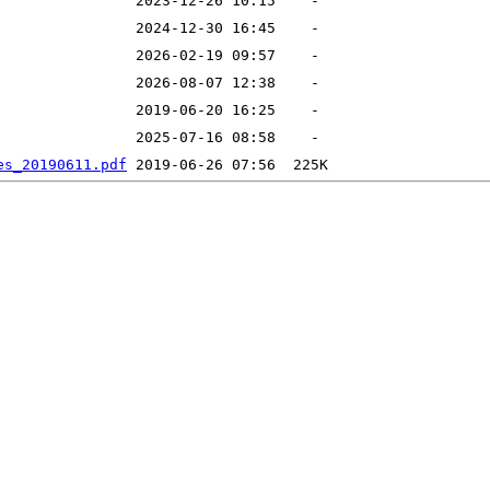
es_20190611.pdf