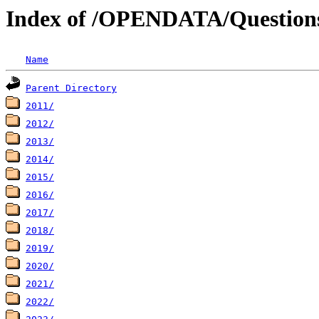
Index of /OPENDATA/Question
Name
Parent Directory
2011/
2012/
2013/
2014/
2015/
2016/
2017/
2018/
2019/
2020/
2021/
2022/