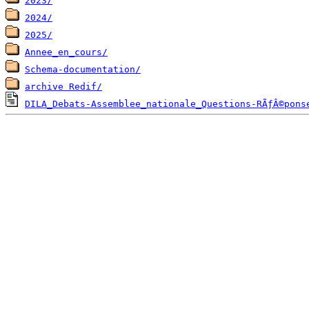
2023/
2024/
2025/
Annee_en_cours/
Schema-documentation/
archive Redif/
DILA_Debats-Assemblee_nationale_Questions-RÃƒÂ©pons