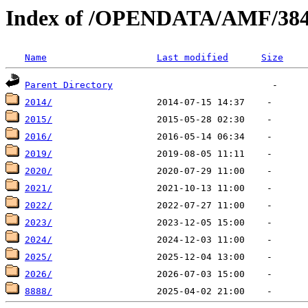
Index of /OPENDATA/AMF/38
Name
Last modified
Size
Parent Directory
2014/
2015/
2016/
2019/
2020/
2021/
2022/
2023/
2024/
2025/
2026/
8888/