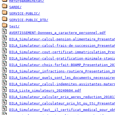
RefOrgaAdminEtat/
SARDE/
SERVICE-PUBLIC/
SERVICE-PUBLIC_DTD/
test/
AVERTISSEMENT-Donnees_a_caractere_personnel.pdf
DILA_Simulateur-calcul-pension-alimentaire_Presenta
DILA_Simulateur-calcul-frais-de-succession_Presenta
DILA_Simulateur-cout-certificat-immatriculation_Pre
DILA_Simulateur-calcul-gratification-minimale-stagi
DILA_Simulateur-choix-forfait-BOAMP_Presentation_20
DILA_Simulateur_infractions-routiere_Presentation_2
DILA_Simulateur_quels_sont_les_documents_necessaire
DILA_Simulateur_calcul-indemnites-assistantes-mater
DILA_Liste_simulateurs_20240604.pdf
DILA_Simulateur_calculer_prix_apres_reduction_20181
DILA_Simulateur_calculateur_prix_ht_ou_ttc_Presenta
DILA_Simulateur_faut__il_certificat_medical_pour_ob