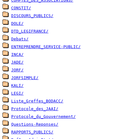
COMPTES_DES_ASSOCIATIONS/
CONSTIT/
DISCOURS_PUBLICS/
DOLE/
DTD_LEGIFRANCE/
Debats/
ENTREPRENDRE_SERVICE-PUBLIC/
INCA/
JADE/
JORF/
JORFSIMPLE/
KALI/
LEGI/
Liste_Greffes_BODACC/
Protocole_des_JAAI/
Protocole_du_Gouvernement/
Questions-Reponses/
RAPPORTS_PUBLICS/